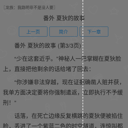
〖龙族：我路明非不是没人要〗
番外 夏狄的故事
上一页
简介
下一章
番外 夏狄的故事 (第3/3页)
“少在这套近乎。”神秘人一巴掌糊在夏狄脸
上，直接把他剩余的话给堵了回去：
“你涉嫌非法穿越，现在证据确凿人赃并获，
我单方面决定要将你强制遣返，立即执行不予缓
刑！”
话落，在死亡边缘反复横跳的夏狄便被掐住
脸，丢进了一个紫蓝二色的时空隧道，连惊叫都