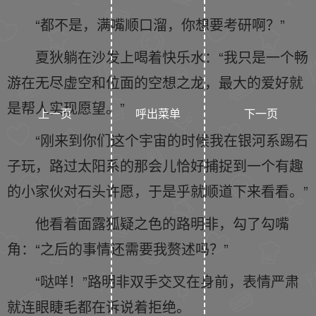
“都不是，满嘴顺口溜，你想要考研啊？”
夏狄躺在沙发上喝着快乐水：“我只是一个畅
游在无尽虚空和位面的空想之龙，最大的爱好就
是帮人实现愿望。”
上一页
呼出菜单
下一页
“刚来到你们这个宇宙的时候我在银河系踢石
子玩，路过太阳系的那会儿恰好捕捉到一个有趣
的小家伙对石头许愿，于是乎就顺道下来看看。”
他看着面露狐疑之色的路明非，勾了勾嘴
角：“之后的事情还需要我赘述吗？”
“哒咩！”路明非双手交叉在身前，表情严肃
就连眼睫毛都在诉说着拒绝。