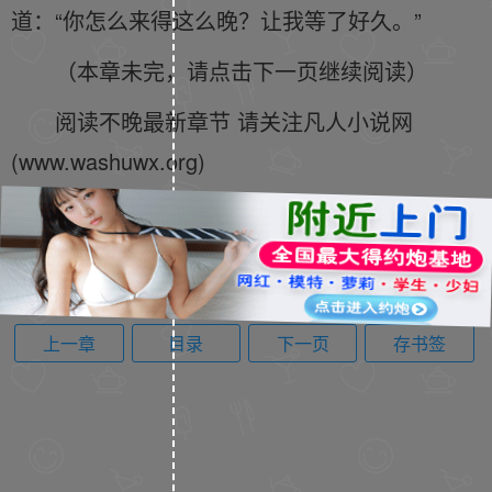
道：“你怎么来得这么晚？让我等了好久。”
（本章未完，请点击下一页继续阅读）
阅读不晚最新章节 请关注凡人小说网
(www.washuwx.org)
上一章
目录
下一页
存书签