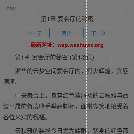
〖不晚〗
第1章 宴会厅的秘密
上一章
简介
下一页
最新网址：wap.washuwx.org
第1章 宴会厅的秘密 (第1/2页)
繁华的云梦空间宴会厅内，灯火辉煌，宾客
满座。
中央舞台上，身穿红色燕尾裙的云秋雅与西
装革履的贺凌峰手举高脚杯，面带微笑地接受着
各位来宾的祝福。
云秋雅的装扮今日尤为耀眼，紧身的红色燕