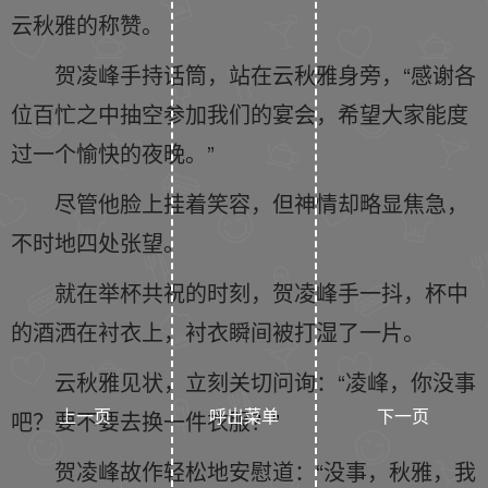
云秋雅的称赞。
贺凌峰手持话筒，站在云秋雅身旁，“感谢各
位百忙之中抽空参加我们的宴会，希望大家能度
过一个愉快的夜晚。”
尽管他脸上挂着笑容，但神情却略显焦急，
不时地四处张望。
就在举杯共祝的时刻，贺凌峰手一抖，杯中
的酒洒在衬衣上，衬衣瞬间被打湿了一片。
云秋雅见状，立刻关切问询：“凌峰，你没事
上一页
呼出菜单
下一页
吧？要不要去换一件衣服？”
贺凌峰故作轻松地安慰道：“没事，秋雅，我