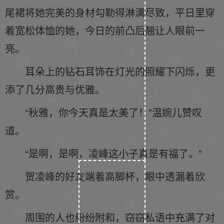
尾裙将她完美的身材勾勒得淋漓尽致，平日里穿
着宽松体恤的她，今日的前凸后翘让人眼前一
亮。
耳朵上的钻石耳饰在灯光的照耀下闪烁，更
添了几分高贵与优雅。
“秋雅，你今天真是太美了！”温婉儿赞叹
道。
“是啊，是啊，凌峰这小子真是有福了。”
贺凌峰的好友端着高脚杯，眼中透漏着欣
赏。
周围的人也纷纷附和，窃窃私语中充满了对