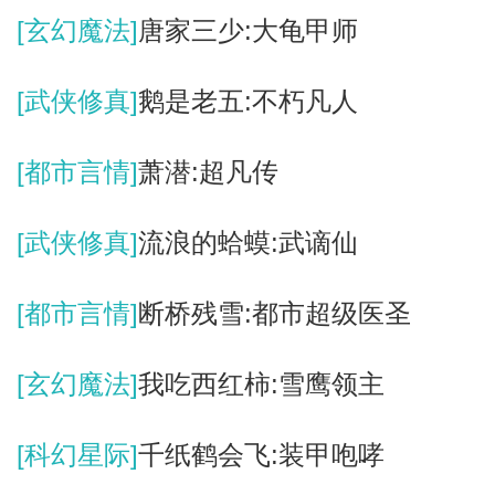
[玄幻魔法]
唐家三少:大龟甲师
[武侠修真]
鹅是老五:不朽凡人
[都市言情]
萧潜:超凡传
[武侠修真]
流浪的蛤蟆:武谪仙
[都市言情]
断桥残雪:都市超级医圣
[玄幻魔法]
我吃西红柿:雪鹰领主
[科幻星际]
千纸鹤会飞:装甲咆哮