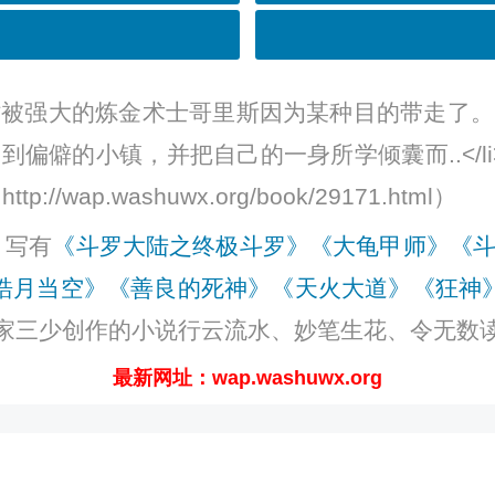
时被强大的炼金术士哥里斯因为某种目的带走了。
偏僻的小镇，并把自己的一身所学倾囊而..</
p.washuwx.org/book/29171.html）
，写有
《斗罗大陆之终极斗罗》
《大龟甲师》
《
I皓月当空》
《善良的死神》
《天火大道》
《狂神
家三少创作的小说行云流水、妙笔生花、令无数
最新网址：wap.washuwx.org