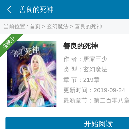
善良的死神
当前位置 :
首页
>
玄幻魔法
> 善良的死神
连载中
善良的死神
作 者：
唐家三少
类 型：
玄幻魔法
章 节：219章
更新时间：2019-09-24
最新章节：
第二百零八章
开始阅读